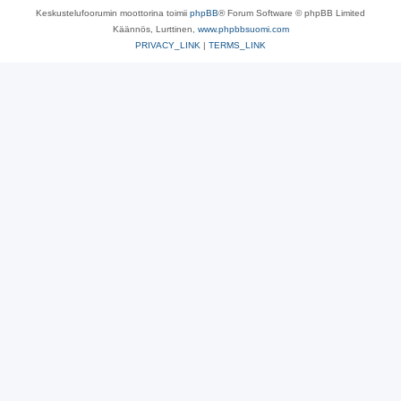
Keskustelufoorumin moottorina toimii
phpBB
® Forum Software © phpBB Limited
Käännös, Lurttinen,
www.phpbbsuomi.com
PRIVACY_LINK
|
TERMS_LINK