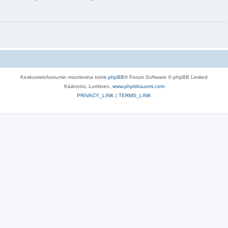
Keskustelufoorumin moottorina toimii
phpBB
® Forum Software © phpBB Limited
Käännös, Lurttinen,
www.phpbbsuomi.com
PRIVACY_LINK
|
TERMS_LINK