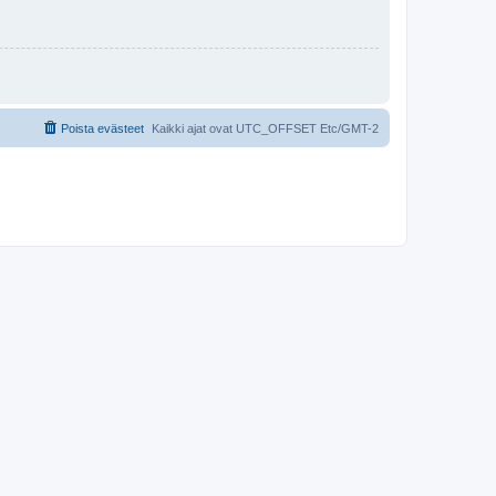
Poista evästeet
Kaikki ajat ovat UTC_OFFSET Etc/GMT-2