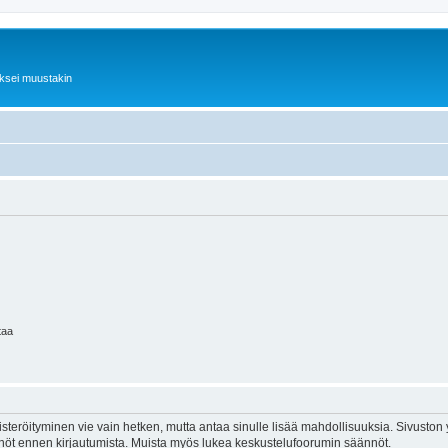
iksei muustakin
taa
isteröityminen vie vain hetken, mutta antaa sinulle lisää mahdollisuuksia. Sivuston y
tännöt ennen kirjautumista. Muista myös lukea keskustelufoorumin säännöt.