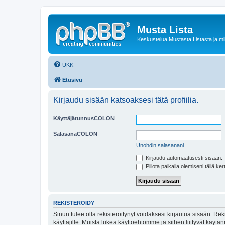
Musta Lista
Keskustelua Mustasta Listasta ja m
UKK
Etusivu
Kirjaudu sisään katsoaksesi tätä profiilia.
KäyttäjätunnusCOLON
SalasanaCOLON
Unohdin salasanani
Kirjaudu automaattisesti sisään.
Piilota paikalla olemiseni tällä ker
REKISTERÖIDY
Sinun tulee olla rekisteröitynyt voidaksesi kirjautua sisään. Rek
käyttäjille. Muista lukea käyttöehtomme ja siihen liittyvät käy