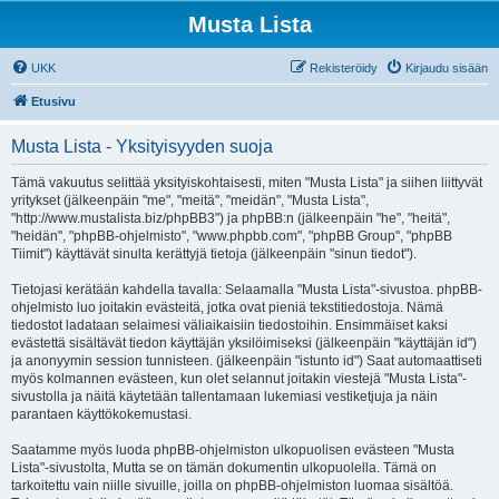
Musta Lista
UKK
Rekisteröidy
Kirjaudu sisään
Etusivu
Musta Lista - Yksityisyyden suoja
Tämä vakuutus selittää yksityiskohtaisesti, miten "Musta Lista" ja siihen liittyvät
yritykset (jälkeenpäin "me", "meitä", "meidän", "Musta Lista",
"http://www.mustalista.biz/phpBB3") ja phpBB:n (jälkeenpäin "he", "heitä",
"heidän", "phpBB-ohjelmisto", "www.phpbb.com", "phpBB Group", "phpBB
Tiimit") käyttävät sinulta kerättyjä tietoja (jälkeenpäin "sinun tiedot").
Tietojasi kerätään kahdella tavalla: Selaamalla "Musta Lista"-sivustoa. phpBB-
ohjelmisto luo joitakin evästeitä, jotka ovat pieniä tekstitiedostoja. Nämä
tiedostot ladataan selaimesi väliaikaisiin tiedostoihin. Ensimmäiset kaksi
evästettä sisältävät tiedon käyttäjän yksilöimiseksi (jälkeenpäin "käyttäjän id")
ja anonyymin session tunnisteen. (jälkeenpäin "istunto id") Saat automaattiseti
myös kolmannen evästeen, kun olet selannut joitakin viestejä "Musta Lista"-
sivustolla ja näitä käytetään tallentamaan lukemiasi vestiketjuja ja näin
parantaen käyttökokemustasi.
Saatamme myös luoda phpBB-ohjelmiston ulkopuolisen evästeen "Musta
Lista"-sivustolta, Mutta se on tämän dokumentin ulkopuolella. Tämä on
tarkoitettu vain niille sivuille, joilla on phpBB-ohjelmiston luomaa sisältöä.