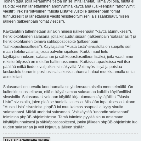
Toinen tapa, jolla keräämme tietoa on se, mitä lähetät. Tämä voi olla, mutta ei
rajoita: Viestin lähettäminen anonyyminä käyttäjänä (Jälkeenpäin "anonyymit
viestit"), rekisteröityminen "Musta Lista"-sivustolle (jälkeenpäin "omat
tunnuksesi") ja lähettämäsi viestit rekisteröitymisen ja sisäänkirjautumisen
jälkeen (jälkeenpäin "omat viestisi").
Käyttäjätiliin tallennetaan ainakin nimesi (jälkeenpäin "käyttäjätunnuksesi"),
henkilökohtainen salasana, jolla kirjaudut sisään (jälkeenpäin "salasanasi") ja
henkilökohtainen toimiva sähköpostiosoite (jälkeenpäin
"sähköpostiosoitteesi"). Käyttäjätilisi "Musta Lista"-sivustolla on suojattu sen
maan tietoturvalailla, jossa palvelin sijaitsee. Kaikki muut tieto
käyttäjätunnuksen, salasanan ja sähköpostiosoitteen lisäksi, joita vaadimme
rekisteröityessä on meidän hallinnassamme. Kaikissa tapauksissa voit itse
päättää mitkä tiedot ovat julkisesti näkyvillä. Voit myös liittyä ja poistua
keskustelufoorumin postituslistalta koska tahansa haluat muokkaamalla omia
asetuksiasi.
Salasanasi on turvattu koodaamalla se yhdensuuntaisella menetelmällä. On
kuitenkin suositeltavaa, että et käytä samaa salasanaa kaikilla käyttämilläsi
sivustoilla. Salasanaasi voidaan käyttää kirjautumaan käyttäjätiliisi "Musta
Lista"-sivustolla, joten pidä se huolella tallessa. Missään tapauksessa kukaan
"Musta Lista"-sivustolta, phpBB tai muu kolmas osapuoli ei kysy sinulta
salasanaasi. Mikäli unohdat salasanasi. Voit käyttää "unohdin salasanani"
toimintoa phpBB-ohjelmistossa. Tämä toiminto pyytää sinua antamaan
käyttäjätunnuksesi ja sähköpostiosoitteesi, jonka jälkeen phpBB-ohjelmisto luo
uuden salasanan ja voit kirjautua jälleen sisään.
Takaisin edelliselle sivulle